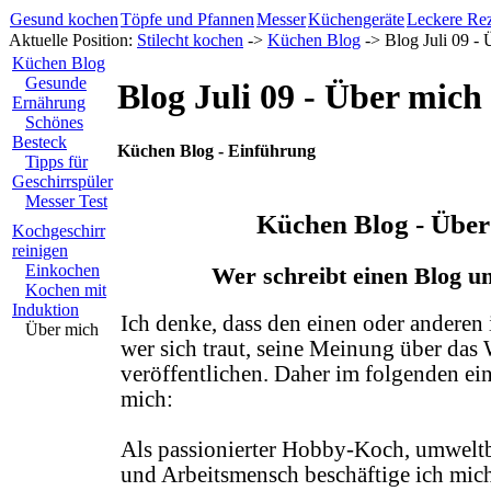
Gesund kochen
Töpfe und Pfannen
Messer
Küchengeräte
Leckere Re
Aktuelle Position:
Stilecht kochen
->
Küchen Blog
-> Blog Juli 09 -
Küchen Blog
Gesunde
Blog Juli 09 - Über mich
Ernährung
Schönes
Besteck
Küchen Blog - Einführung
Tipps für
Geschirrspüler
Messer Test
Küchen Blog - Über
Kochgeschirr
reinigen
Einkochen
Wer schreibt einen Blog 
Kochen mit
Induktion
Ich denke, dass den einen oder anderen 
Über mich
wer sich traut, seine Meinung über da
veröffentlichen. Daher im folgenden ein
mich:
Als passionierter Hobby-Koch, umwel
und Arbeitsmensch beschäftige ich mic