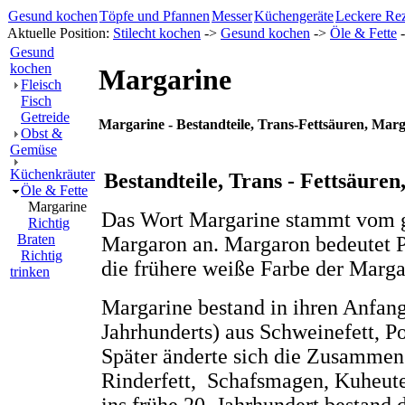
Gesund kochen
Töpfe und Pfannen
Messer
Küchengeräte
Leckere Re
Aktuelle Position:
Stilecht kochen
->
Gesund kochen
->
Öle & Fette
-
Gesund
kochen
Margarine
Fleisch
Fisch
Getreide
Margarine - Bestandteile, Trans-Fettsäuren, Marg
Obst &
Gemüse
Küchenkräuter
Bestandteile, Trans - Fettsäure
Öle & Fette
Margarine
Das Wort Margarine stammt vom g
Richtig
Braten
Margaron an. Margaron bedeutet Pe
Richtig
die frühere weiße Farbe der Marga
trinken
Margarine bestand in ihren Anfang
Jahrhunderts) aus Schweinefett, Po
Später änderte sich die Zusammens
Rinderfett, Schafsmagen, Kuheute