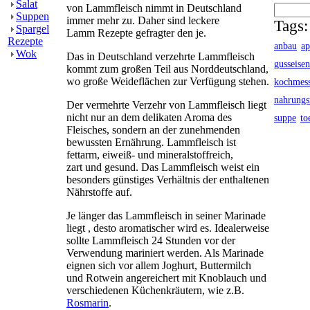
Salat
von Lammfleisch nimmt in Deutschland
Suppen
immer mehr zu. Daher sind leckere
Tags:
Spargel
Lamm Rezepte gefragter den je.
Rezepte
anbau
ap
Wok
Das in Deutschland verzehrte Lammfleisch
gusseisen
kommt zum großen Teil aus Norddeutschland,
wo große Weideflächen zur Verfügung stehen.
kochmess
nahrungs
Der vermehrte Verzehr von Lammfleisch liegt
nicht nur an dem delikaten Aroma des
suppe
to
Fleisches, sondern an der zunehmenden
bewussten Ernährung. Lammfleisch ist
fettarm, eiweiß- und mineralstoffreich,
zart und gesund. Das Lammfleisch weist ein
besonders günstiges Verhältnis der enthaltenen
Nährstoffe auf.
Je länger das Lammfleisch in seiner Marinade
liegt , desto aromatischer wird es. Idealerweise
sollte Lammfleisch 24 Stunden vor der
Verwendung mariniert werden. Als Marinade
eignen sich vor allem Joghurt, Buttermilch
und Rotwein angereichert mit Knoblauch und
verschiedenen Küchenkräutern, wie z.B.
Rosmarin
.