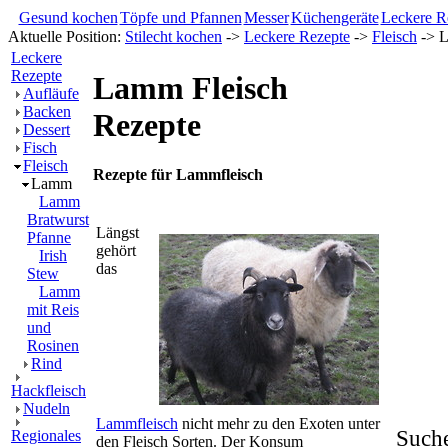
Gesund kochen
Töpfe und Pfannen
Messer
Küchengeräte
Leckere R
Aktuelle Position:
Stilecht kochen
->
Leckere Rezepte
->
Fleisch
-> L
Leckere
Rezepte
Lamm Fleisch
Aufläufe
Backen
Rezepte
Dessert
Fisch
Fleisch
Rezepte für Lammfleisch
Lamm
Lamm
Bratwurst
Längst
Pfanne
gehört
Irish
das
Stew
Lamm
mit Reis
und
Rosinen
Rind
Hackfleisch
Nudeln
Lammfleisch
nicht mehr zu den Exoten unter
Such
Regionales
den Fleisch Sorten. Der Konsum