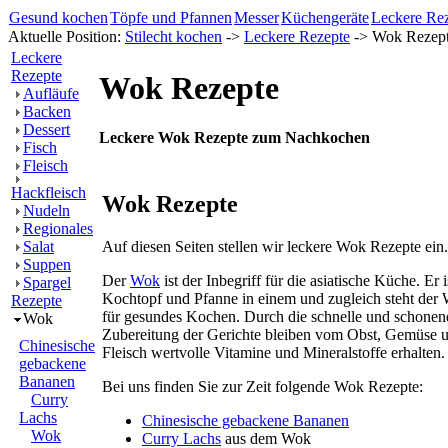
Gesund kochen
Töpfe und Pfannen
Messer
Küchengeräte
Leckere Re
Aktuelle Position:
Stilecht kochen
->
Leckere Rezepte
-> Wok Rezep
Leckere
Rezepte
Wok Rezepte
Aufläufe
Backen
Dessert
Leckere Wok Rezepte zum Nachkochen
Fisch
Fleisch
Hackfleisch
Wok Rezepte
Nudeln
Regionales
Auf diesen Seiten stellen wir leckere Wok Rezepte ein.
Salat
Suppen
Der
Wok
ist der Inbegriff für die asiatische Küche. Er i
Spargel
Kochtopf und Pfanne in einem und zugleich steht der
Rezepte
für gesundes Kochen. Durch die schnelle und schonen
Wok
Zubereitung der Gerichte bleiben vom Obst, Gemüse 
Chinesische
Fleisch wertvolle Vitamine und Mineralstoffe erhalten.
gebackene
Bananen
Bei uns finden Sie zur Zeit folgende Wok Rezepte:
Curry
Lachs
Chinesische gebackene Bananen
Wok
Curry Lachs
aus dem Wok