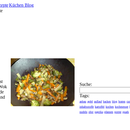
zepte
Küchen Blog
te
st
Suche:
 Wok
de
Tags:
und
anbau
apfel
auflauf
backen
blog
braten
cur
inhaltsstoffe
kartoffel
kochen
kochmesser
nudeln
obst
paprika
pfannen
porree
quark