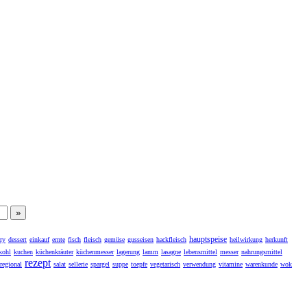
hauptspeise
ry
dessert
einkauf
ernte
fisch
fleisch
gemüse
gusseisen
hackfleisch
heilwirkung
herkunft
kohl
kuchen
küchenkräuter
küchenmesser
lagerung
lamm
lasagne
lebensmittel
messer
nahrungsmittel
rezept
regional
salat
sellerie
spargel
suppe
toepfe
vegetarisch
verwendung
vitamine
warenkunde
wok