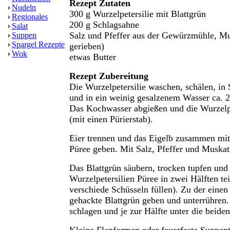
Rezept Zutaten
Nudeln
300 g Wurzelpetersilie mit Blattgrün
Regionales
200 g Schlagsahne
Salat
Salz und Pfeffer aus der Gewürzmühle, Mu
Suppen
Spargel Rezepte
gerieben)
Wok
etwas Butter
Rezept Zubereitung
Die Wurzelpetersilie waschen, schälen, in
und in ein weinig gesalzenem Wasser ca. 2
Das Kochwasser abgießen und die Wurzelpe
(mit einen Pürierstab).
Eier trennen und das Eigelb zusammen mi
Püree geben. Mit Salz, Pfeffer und Muska
Das Blattgrün säubern, trocken tupfen und
Wurzelpetersilien Püree in zwei Hälften tei
verschiede Schüsseln füllen). Zu der einen
gehackte Blattgrün geben und unterrühren.
schlagen und je zur Hälfte unter die beide
Kleine Flanformen oder feuerfeste Suppent