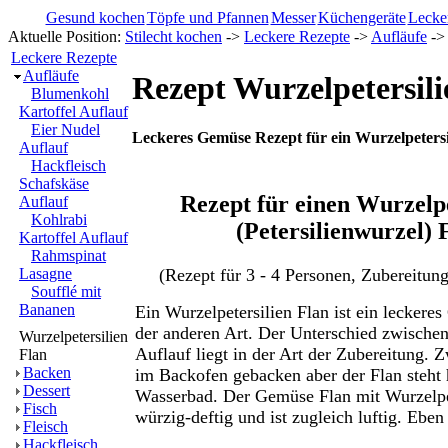
Gesund kochen
Töpfe und Pfannen
Messer
Küchengeräte
Lecke
Aktuelle Position:
Stilecht kochen
->
Leckere Rezepte
->
Aufläufe
-> 
Leckere Rezepte
Aufläufe
Rezept Wurzelpetersili
Blumenkohl
Kartoffel Auflauf
Eier Nudel
Leckeres Gemüse Rezept für ein Wurzelpetersi
Auflauf
Hackfleisch
Schafskäse
Rezept für einen Wurzelpe
Auflauf
Kohlrabi
(Petersilienwurzel) 
Kartoffel Auflauf
Rahmspinat
(Rezept für 3 - 4 Personen, Zubereitungs
Lasagne
Soufflé mit
Bananen
Ein Wurzelpetersilien Flan ist ein lecker
der anderen Art. Der Unterschied zwische
Wurzelpetersilien
Auflauf liegt in der Art der Zubereitung. 
Flan
Backen
im Backofen gebacken aber der Flan steht 
Dessert
Wasserbad. Der Gemüse Flan mit Wurzelpe
Fisch
würzig-deftig und ist zugleich luftig. Eben
Fleisch
Hackfleisch