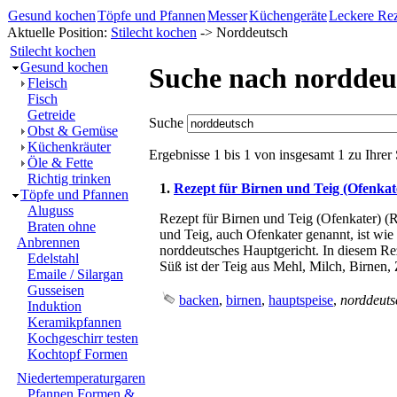
Gesund kochen
Töpfe und Pfannen
Messer
Küchengeräte
Leckere Re
Aktuelle Position:
Stilecht kochen
-> Norddeutsch
Stilecht kochen
Gesund kochen
Suche nach norddeu
Fleisch
Fisch
Getreide
Suche
Obst & Gemüse
Küchenkräuter
Ergebnisse 1 bis 1 von insgesamt 1 zu Ihre
Öle & Fette
Richtig trinken
1.
Rezept für Birnen und Teig (Ofenkat
Töpfe und Pfannen
Aluguss
Rezept für Birnen und Teig (Ofenkater) (R
Braten ohne
und Teig, auch Ofenkater genannt, ist wi
Anbrennen
norddeutsches Hauptgericht. In diesem Rez
Edelstahl
Süß ist der Teig aus Mehl, Milch, Birnen,
Emaile / Silargan
Gusseisen
backen
,
birnen
,
hauptspeise
,
norddeuts
Induktion
Keramikpfannen
Kochgeschirr testen
Kochtopf Formen
Niedertemperaturgaren
Pfannen Formen &