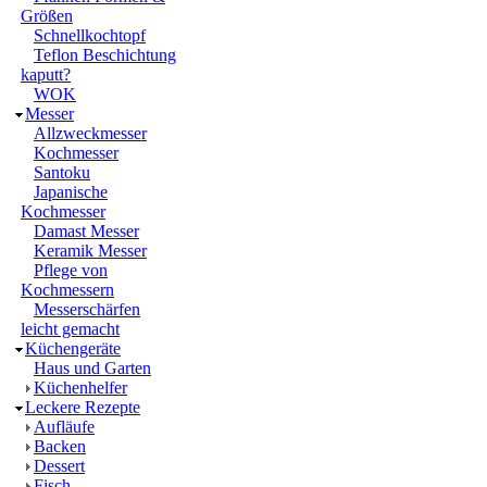
Größen
Schnellkochtopf
Teflon Beschichtung
kaputt?
WOK
Messer
Allzweckmesser
Kochmesser
Santoku
Japanische
Kochmesser
Damast Messer
Keramik Messer
Pflege von
Kochmessern
Messerschärfen
leicht gemacht
Küchengeräte
Haus und Garten
Küchenhelfer
Leckere Rezepte
Aufläufe
Backen
Dessert
Fisch