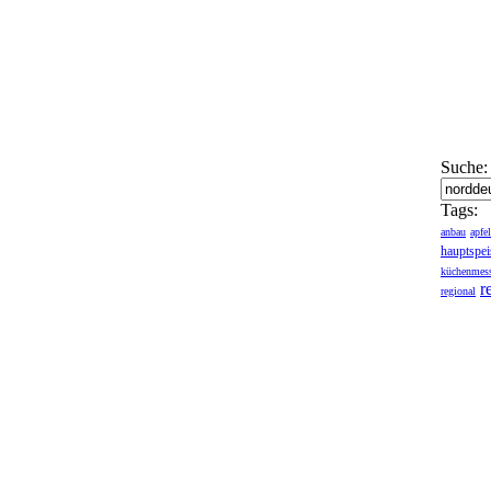
Suche:
Tags:
anbau
apfel
hauptspei
küchenmess
r
regional