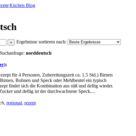
zepte
Küchen Blog
tsch
Ergebnisse sortieren nach:
r Suchanfrage:
norddeutsch
er)
:
ezept für 4 Personen, Zubereitungszeit ca. 1,5 Std.) Birnen
e Birnen, Bohnen und Speck oder Mehlbeutel ein typisch
ept findet sich die Kombination aus süß und deftig wieder.
 Zucker und deftig ist der durchwachsene Speck....
ch
,
regional
,
rezept