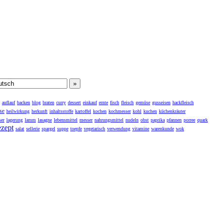
auflauf
backen
blog
braten
curry
dessert
einkauf
ernte
fisch
fleisch
gemüse
gusseisen
hackfleisch
se
heilwirkung
herkunft
inhaltsstoffe
kartoffel
kochen
kochmesser
kohl
kuchen
küchenkräuter
er
lagerung
lamm
lasagne
lebensmittel
messer
nahrungsmittel
nudeln
obst
paprika
pfannen
porree
quark
ezept
salat
sellerie
spargel
suppe
toepfe
vegetarisch
verwendung
vitamine
warenkunde
wok