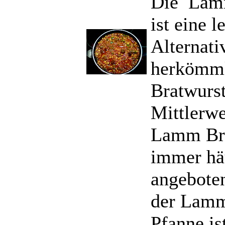
Die Lam
ist eine l
Alternati
herkömm
Bratwurst
Mittlerwe
Lamm Br
immer hä
angebote
der Lamm
Pfanne is