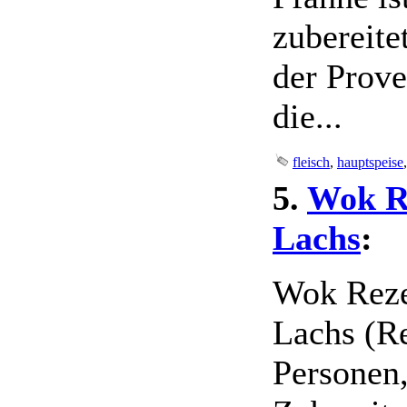
zubereite
der Prov
die...
fleisch
,
hauptspeise
5.
Wok R
Lachs
:
Wok Reze
Lachs (Re
Personen