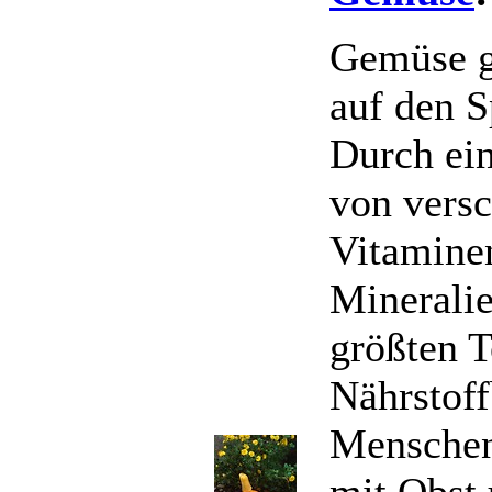
Gemüse g
auf den S
Durch ein
von vers
Vitamine
Mineralie
größten T
Nährstoff
Mensche
mit Obst 