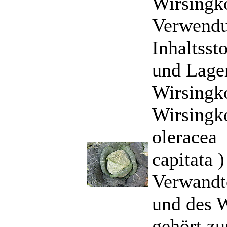
Wirsingko
Verwendu
Inhaltsst
und Lage
Wirsingk
Wirsingko
oleracea
capitata )
Verwandt
und des 
gehört zu