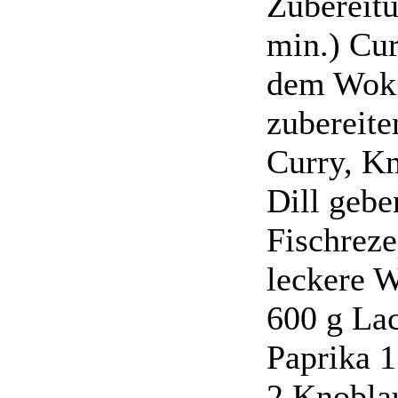
Zubereitu
min.) Cur
dem Wok i
zubereite
Curry, K
Dill geb
Fischreze
leckere W
600 g Lac
Paprika 1
2 Knobla