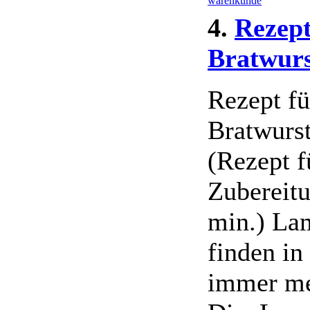
warenkunde
4.
Rezep
Bratwurs
Rezept f
Bratwurs
(Rezept f
Zubereitu
min.) La
finden in
immer me