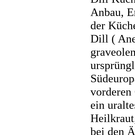
Anbau, Er
der Küch
Dill ( A
graveole
ursprüngl
Südeurop
vorderen 
ein uralt
Heilkraut
bei den Ä