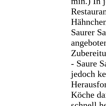
min.) In
Restauran
Hähnchen
Saurer S
angebote
Zubereitu
- Saure S
jedoch ke
Herausfo
Köche dar
schnell he