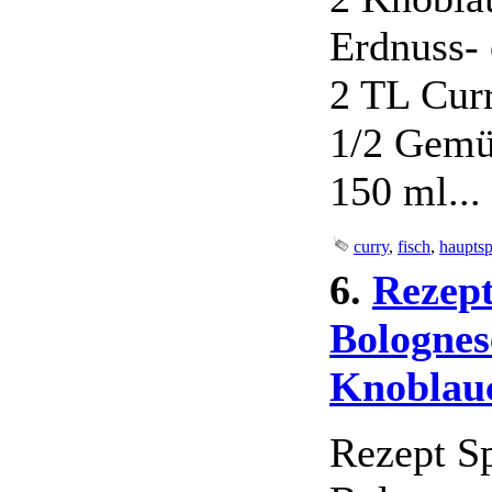
Erdnuss-
2 TL Cur
1/2 Gemü
150 ml...
curry
,
fisch
,
hauptsp
6.
Rezept
Bolognes
Knoblau
Rezept Sp