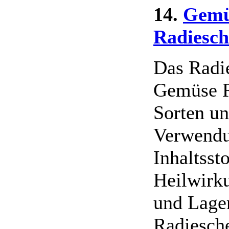
14.
Gemü
Radiesc
Das Radi
Gemüse R
Sorten u
Verwendu
Inhaltsst
Heilwirk
und Lage
Radiesch