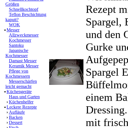
Größen
Rezept m
Schnellkochtopf
Teflon Beschichtung
Spargel, 
kaputt?
WOK
Messer
und den 
Allzweckmesser
Kochmesser
Gurke un
Santoku
Japanische
Kochmesser
Aufgepep
Damast Messer
Keramik Messer
Spargel E
Pflege von
Kochmessern
Büffelmo
Messerschärfen
leicht gemacht
Küchengeräte
einem Ba
Haus und Garten
Küchenhelfer
Dressing.
Leckere Rezepte
Aufläufe
Backen
mit frisc
Dessert
Fisch