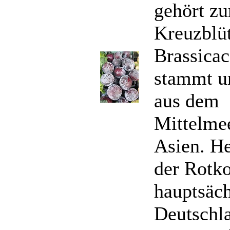
gehört zu
Kreuzblü
Brassicac
stammt u
aus dem
Mittelme
Asien. H
der Rotk
hauptsäch
Deutschl