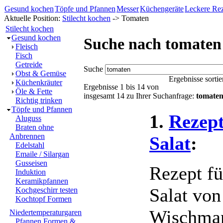
Gesund kochen
Töpfe und Pfannen
Messer
Küchengeräte
Leckere Re
Aktuelle Position:
Stilecht kochen
-> Tomaten
Stilecht kochen
Gesund kochen
Suche nach tomaten
Fleisch
Fisch
Getreide
Suche
Obst & Gemüse
Ergebnisse sorti
Küchenkräuter
Ergebnisse 1 bis 14 von
Öle & Fette
insgesamt 14 zu Ihrer Suchanfrage:
tomate
Richtig trinken
Töpfe und Pfannen
1.
Rezept
Aluguss
Braten ohne
Anbrennen
Salat
:
Edelstahl
Emaile / Silargan
Gusseisen
Rezept fü
Induktion
Keramikpfannen
Salat von
Kochgeschirr testen
Kochtopf Formen
Wischman
Niedertemperaturgaren
Pfannen Formen &