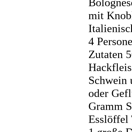
Bolognes
mit Knob
Italienis
4 Person
Zutaten 
Hackfleis
Schwein 
oder Gefl
Gramm Sp
Esslöffe
1 große D