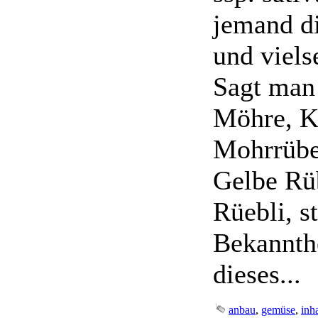
jemand di
und viels
Sagt man
Möhre, K
Mohrrübe
Gelbe Rü
Rüebli, st
Bekannth
dieses...
anbau
,
gemüse
,
inha