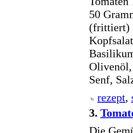
Tomaten 
50 Gram
(frittiert
Kopfsalat
Basiliku
Olivenöl,
Senf, Sal
rezept
,
3.
Tomat
Die Gemü