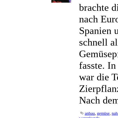
brachte d
nach Euro
Spanien u
schnell al
Gemüsepf
fasste. I
war die T
Zierpflan
Nach dem 
anbau
,
gemüse
,
nah