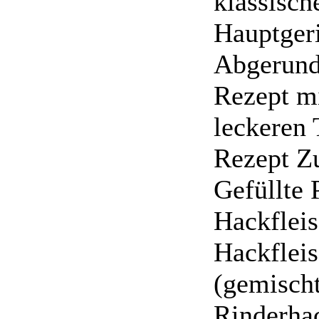
klassisch
Hauptgeri
Abgerund
Rezept mi
leckeren
Rezept Zu
Gefüllte 
Hackfleis
Hackflei
(gemischt
Rinderhac