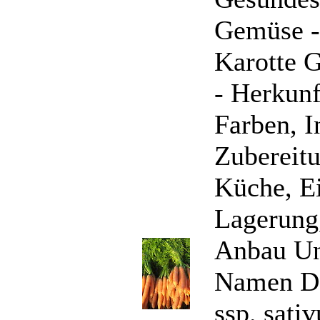
Gemüse -
Karotte 
- Herkun
Farben, I
Zubereitu
Küche, E
Lagerung
Anbau Un
Namen Da
ssp. sati