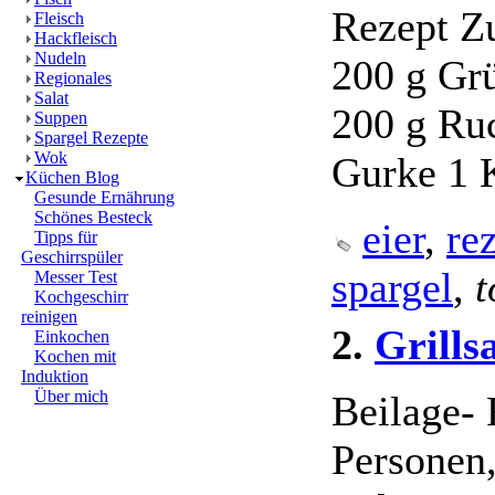
Rezept Zu
Fleisch
Hackfleisch
Nudeln
200 g Gr
Regionales
Salat
200 g Ruc
Suppen
Spargel Rezepte
Wok
Gurke 1 K
Küchen Blog
Gesunde Ernährung
Schönes Besteck
eier
,
re
Tipps für
Geschirrspüler
spargel
,
t
Messer Test
Kochgeschirr
reinigen
2.
Grills
Einkochen
Kochen mit
Induktion
Über mich
Beilage- 
Personen